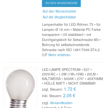
IN DEN WARENKORB
Auf den Wunschzettel
Auf die Vergleichsliste
Lampenhalter für LED-Röhren T5 • für
Lampen Ø 16 mm • Material PC Farbe
transparent • UV stabilisiert • mit
Durchgangsloch für Sekschraube M3 •
Bohrung für selbstschneidende
Schraube nach ISO 1481/7049-ST4,2-
C/F
Mehr erfahren
LED LAMPE SPECTRUM • E27 •
230V/AC • 1,0W (1W=10W) • 20LM •
KALTWEISS • 6000K • 270° • 45X70MM
• HÜLLE MATT • NICHT DIMMBAR
1,72 €
zzgl. Steuern:
2,05 €
Inkl. Steuern:
zzgl.
Versandkosten
Lieferzeit: 4-5 Tage