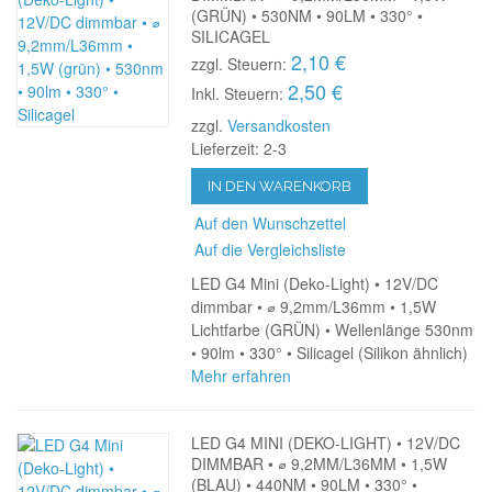
(GRÜN) • 530NM • 90LM • 330° •
SILICAGEL
2,10 €
zzgl. Steuern:
2,50 €
Inkl. Steuern:
zzgl.
Versandkosten
Lieferzeit: 2-3
IN DEN WARENKORB
Auf den Wunschzettel
Auf die Vergleichsliste
LED G4 Mini (Deko-Light) • 12V/DC
dimmbar • ⌀ 9,2mm/L36mm • 1,5W
Lichtfarbe (GRÜN) • Wellenlänge 530nm
• 90lm • 330° • Silicagel (Silikon ähnlich)
Mehr erfahren
LED G4 MINI (DEKO-LIGHT) • 12V/DC
DIMMBAR • ⌀ 9,2MM/L36MM • 1,5W
(BLAU) • 440NM • 90LM • 330° •