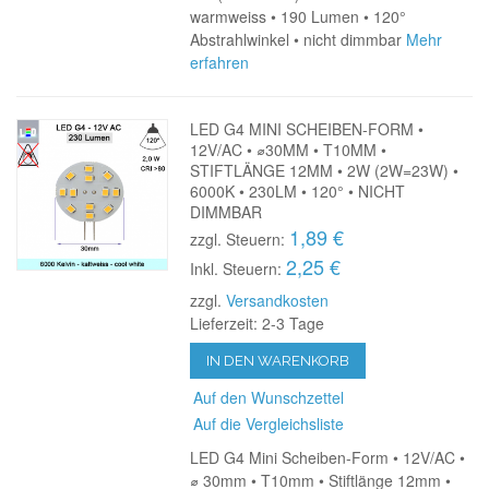
warmweiss • 190 Lumen • 120°
Abstrahlwinkel • nicht dimmbar
Mehr
erfahren
LED G4 MINI SCHEIBEN-FORM •
12V/AC • ⌀30MM • T10MM •
STIFTLÄNGE 12MM • 2W (2W=23W) •
6000K • 230LM • 120° • NICHT
DIMMBAR
1,89 €
zzgl. Steuern:
2,25 €
Inkl. Steuern:
zzgl.
Versandkosten
Lieferzeit: 2-3 Tage
IN DEN WARENKORB
Auf den Wunschzettel
Auf die Vergleichsliste
LED G4 Mini Scheiben-Form • 12V/AC •
⌀ 30mm • T10mm • Stiftlänge 12mm •