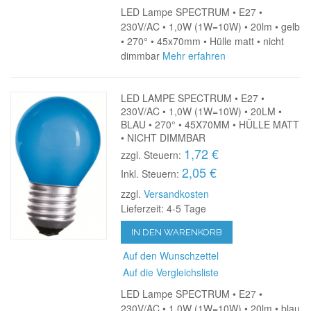
LED Lampe SPECTRUM • E27 •
230V/AC • 1,0W (1W=10W) • 20lm • gelb
• 270° • 45x70mm • Hülle matt • nicht
dimmbar
Mehr erfahren
LED LAMPE SPECTRUM • E27 •
230V/AC • 1,0W (1W=10W) • 20LM •
BLAU • 270° • 45X70MM • HÜLLE MATT
• NICHT DIMMBAR
1,72 €
zzgl. Steuern:
2,05 €
Inkl. Steuern:
zzgl.
Versandkosten
Lieferzeit: 4-5 Tage
IN DEN WARENKORB
Auf den Wunschzettel
Auf die Vergleichsliste
LED Lampe SPECTRUM • E27 •
230V/AC • 1,0W (1W=10W) • 20lm • blau