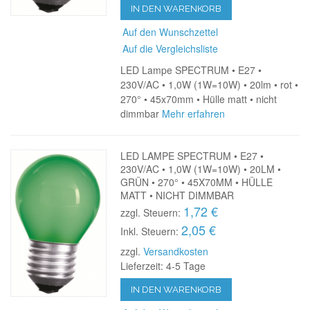
IN DEN WARENKORB
Auf den Wunschzettel
Auf die Vergleichsliste
LED Lampe SPECTRUM • E27 •
230V/AC • 1,0W (1W=10W) • 20lm • rot •
270° • 45x70mm • Hülle matt • nicht
dimmbar
Mehr erfahren
LED LAMPE SPECTRUM • E27 •
230V/AC • 1,0W (1W=10W) • 20LM •
GRÜN • 270° • 45X70MM • HÜLLE
MATT • NICHT DIMMBAR
1,72 €
zzgl. Steuern:
2,05 €
Inkl. Steuern:
zzgl.
Versandkosten
Lieferzeit: 4-5 Tage
IN DEN WARENKORB