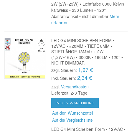
2W (2W=23W) • Lichtfarbe 6000 Kelvin
kaltweiss • 230 Lumen • 120°
Abstrahlwinkel • nicht dimmbar
Mehr
erfahren
LED G4 MINI SCHEIBEN-FORM •
12V/AC • ⌀20MM • TIEFE 8MM •
STIFTLÄNGE 13MM • 1,2W
(1,2W=16W) • 3000K • 160LM • 120° •
NICHT DIMMBAR
1,97 €
zzgl. Steuern:
2,34 €
Inkl. Steuern:
zzgl.
Versandkosten
Lieferzeit: 2-3 Tage
IN DEN WARENKORB
Auf den Wunschzettel
Auf die Vergleichsliste
LED G4 Mini Scheiben-Form • 12V/AC •