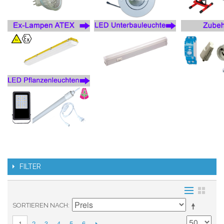
FILTER
SORTIEREN NACH
2
3
4
5
6
1