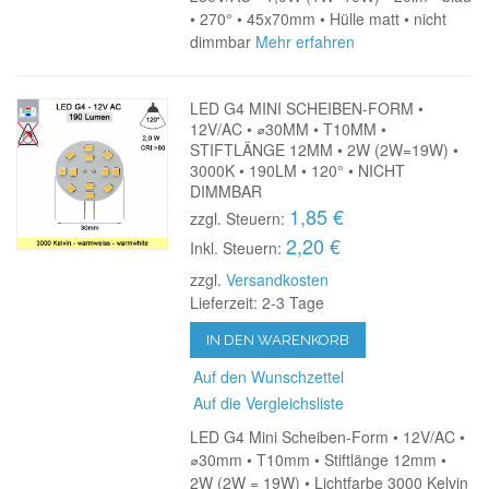
• 270° • 45x70mm • Hülle matt • nicht
dimmbar
Mehr erfahren
LED G4 MINI SCHEIBEN-FORM •
12V/AC • ⌀30MM • T10MM •
STIFTLÄNGE 12MM • 2W (2W=19W) •
3000K • 190LM • 120° • NICHT
DIMMBAR
1,85 €
zzgl. Steuern:
2,20 €
Inkl. Steuern:
zzgl.
Versandkosten
Lieferzeit: 2-3 Tage
IN DEN WARENKORB
Auf den Wunschzettel
Auf die Vergleichsliste
LED G4 Mini Scheiben-Form • 12V/AC •
⌀30mm • T10mm • Stiftlänge 12mm •
2W (2W = 19W) • Lichtfarbe 3000 Kelvin