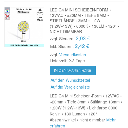
LED G4 MINI SCHEIBEN-FORM •
12V/AC • ⌀20MM • TIEFE 8MM •
STIFTLÄNGE 13MM • 1,2W
(1,2W=13W) • 6000K • 130LM • 120° •
NICHT DIMMBAR
2,03 €
zzgl. Steuern:
2,42 €
Inkl. Steuern:
zzgl.
Versandkosten
Lieferzeit: 2-3 Tage
IN DEN WARENKORB
Auf den Wunschzettel
Auf die Vergleichsliste
LED G4 Mini Scheiben-Form • 12V/AC •
⌀20mm • Tiefe 8mm • Stiftlänge 13mm •
1,20W (1,2W=13W) • Lichtfarbe 6000
Kelvin • 130 Lumen • 120°
Abstrahlwinkel • nicht dimmbar
Mehr
erfahren