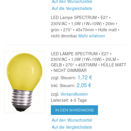
Auf den Wunschzettel
Auf die Vergleichsliste
LED Lampe SPECTRUM • E27 •
230V/AC • 1,0W (1W=10W) • 20lm •
grün • 270° • 45x70mm • Hülle matt •
nicht dimmbar
Mehr erfahren
LED LAMPE SPECTRUM • E27 •
230V/AC • 1,0W (1W=10W) • 20LM •
GELB • 270° • 45X70MM • HÜLLE MATT
• NICHT DIMMBAR
1,72 €
zzgl. Steuern:
2,05 €
Inkl. Steuern:
zzgl.
Versandkosten
Lieferzeit: 4-5 Tage
IN DEN WARENKORB
Auf den Wunschzettel
Auf die Vergleichsliste