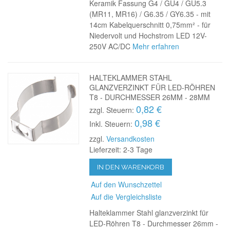
Keramik Fassung G4 / GU4 / GU5.3
(MR11, MR16) / G6.35 / GY6.35 - mit
14cm Kabelquerschnitt 0,75mm² - für
Niedervolt und Hochstrom LED 12V-
250V AC/DC
Mehr erfahren
HALTEKLAMMER STAHL
GLANZVERZINKT FÜR LED-RÖHREN
T8 - DURCHMESSER 26MM - 28MM
0,82 €
zzgl. Steuern:
0,98 €
Inkl. Steuern:
zzgl.
Versandkosten
Lieferzeit: 2-3 Tage
IN DEN WARENKORB
Auf den Wunschzettel
Auf die Vergleichsliste
Halteklammer Stahl glanzverzinkt für
LED-Röhren T8 - Durchmesser 26mm -