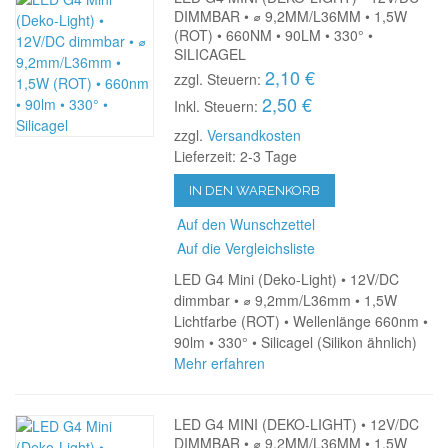
DIMMBAR • ⌀ 9,2MM/L36MM • 1,5W
(ROT) • 660NM • 90LM • 330° •
SILICAGEL
2,10 €
zzgl. Steuern:
2,50 €
Inkl. Steuern:
zzgl.
Versandkosten
Lieferzeit: 2-3 Tage
IN DEN WARENKORB
Auf den Wunschzettel
Auf die Vergleichsliste
LED G4 Mini (Deko-Light) • 12V/DC
dimmbar • ⌀ 9,2mm/L36mm • 1,5W
Lichtfarbe (ROT) • Wellenlänge 660nm •
90lm • 330° • Silicagel (Silikon ähnlich)
Mehr erfahren
LED G4 MINI (DEKO-LIGHT) • 12V/DC
DIMMBAR • ⌀ 9,2MM/L36MM • 1,5W