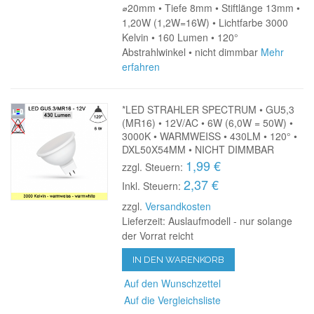
⌀20mm • Tiefe 8mm • Stiftlänge 13mm •
1,20W (1,2W=16W) • Lichtfarbe 3000
Kelvin • 160 Lumen • 120°
Abstrahlwinkel • nicht dimmbar
Mehr
erfahren
*LED STRAHLER SPECTRUM • GU5,3
(MR16) • 12V/AC • 6W (6,0W = 50W) •
3000K • WARMWEISS • 430LM • 120° •
DXL50X54MM • NICHT DIMMBAR
1,99 €
zzgl. Steuern:
2,37 €
Inkl. Steuern:
zzgl.
Versandkosten
Lieferzeit: Auslaufmodell - nur solange
der Vorrat reicht
IN DEN WARENKORB
Auf den Wunschzettel
Auf die Vergleichsliste