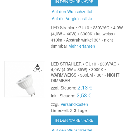
IN DEN WARENKORB
Auf den Wunschzettel
Auf die Vergleichsliste
LED Strahler • GU10 • 230V/AC • 4,0W
(4,0W = 40W) • 6000K • kaltweiss •
410lm • Abstrahlwinkel 38° • nicht
dimmbar
Mehr erfahren
LED STRAHLER • GU10 • 230V/AC •
4,0W (4,0W = 35W) • 3000K •
WARMWEISS • 360LM • 38° • NICHT
DIMMBAR
2,13 €
zzgl. Steuern:
2,53 €
Inkl. Steuern:
zzgl.
Versandkosten
Lieferzeit: 2-3 Tage
IN DEN WARENKORB
Auf den Wunschzettel