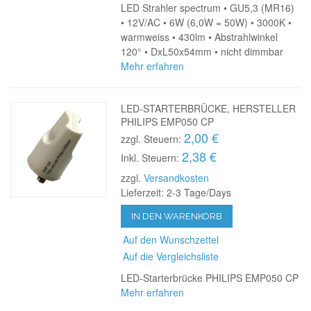
LED Strahler spectrum • GU5,3 (MR16)
• 12V/AC • 6W (6,0W = 50W) • 3000K •
warmweiss • 430lm • Abstrahlwinkel
120° • DxL50x54mm • nicht dimmbar
Mehr erfahren
LED-STARTERBRÜCKE, HERSTELLER
PHILIPS EMP050 CP
2,00 €
zzgl. Steuern:
2,38 €
Inkl. Steuern:
zzgl.
Versandkosten
Lieferzeit: 2-3 Tage/Days
IN DEN WARENKORB
Auf den Wunschzettel
Auf die Vergleichsliste
LED-Starterbrücke PHILIPS EMP050 CP
Mehr erfahren