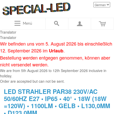
Menü
Translator
Translator
Wir befinden uns vom 5. August 2026 bis einschließlich
12. September 2026 im
.
Urlaub
Bestellung werden entgegen genommen, können aber
nicht versendet werden.
We are
from
5th August
2026
to
12th September 2
026
inclusive in
holiday
.
Order
are accepted
but
can not be sent
.
LED STRAHLER PAR38 230V/AC
50/60HZ E27 • IP65 • 40° • 18W (18W
=120W) • 1100LM • GELB • L130,0MM
• D123,0MM