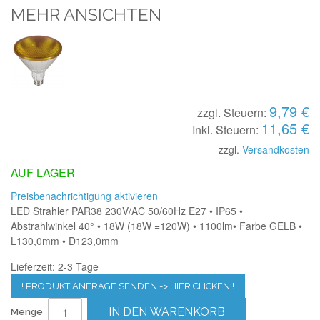
MEHR ANSICHTEN
9,79 €
zzgl. Steuern:
11,65 €
Inkl. Steuern:
zzgl.
Versandkosten
AUF LAGER
Preisbenachrichtigung aktivieren
LED Strahler PAR38 230V/AC 50/60Hz E27 • IP65 •
Abstrahlwinkel 40° • 18W (18W =120W) • 1100lm• Farbe GELB •
L130,0mm • D123,0mm
Lieferzeit: 2-3 Tage
! PRODUKT ANFRAGE SENDEN -> HIER CLICKEN !
IN DEN WARENKORB
Menge