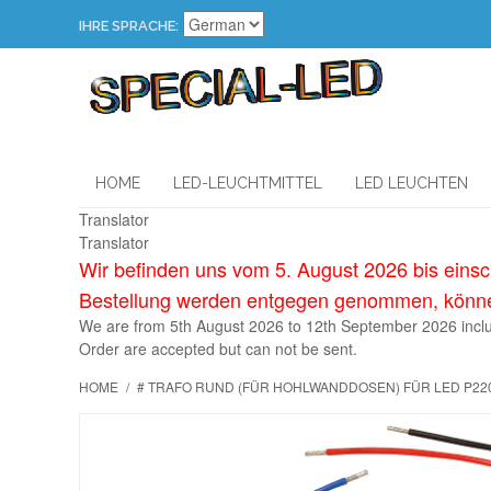
IHRE SPRACHE:
HOME
LED-LEUCHTMITTEL
LED LEUCHTEN
Translator
Translator
Wir befinden uns vom 5. August 2026 bis eins
Bestellung werden entgegen genommen, können
We are
from
5th August
2026
to
12th September 2
026
incl
Order
are accepted
but
can not be sent
.
HOME
/
# TRAFO RUND (FÜR HOHLWANDDOSEN) FÜR LED P220-24