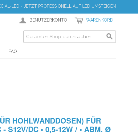
CIAL-LED - JETZT PROFESSIONELL AUF LED UMSTEIGEN
BENUTZERKONTO
WARENKORB
FAQ
FÜR HOHLWANDDOSEN) FÜR
- S12V/DC • 0,5-12W / • ABM. Ø