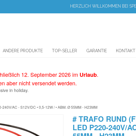
HERZLICH WILLKOMMEN BEI SPE
ANDERE PRODUKTE
TOP-SELLER
GARANTIE
KONTAKT
chließlich 12. September 2026 im
.
Urlaub
 aber nicht versendet werden.
usive in
holiday
.
0V/AC - S12V/DC • 0,5-12W / • ABM. Ø 55MM - H23MM
# TRAFO RUND (
LED P220-240V/AC 
55MM - H23MM