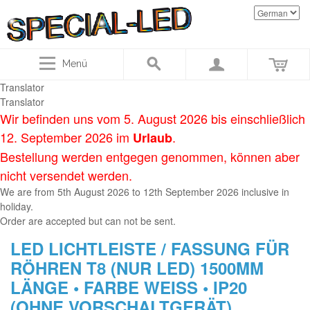
Menü
Translator
Translator
Wir befinden uns vom 5. August 2026 bis einschließlich
12. September 2026 im
.
Urlaub
Bestellung werden entgegen genommen, können aber
nicht versendet werden.
We are
from
5th August
2026
to
12th September 2
026
inclusive in
holiday
.
Order
are accepted
but
can not be sent
.
LED LICHTLEISTE / FASSUNG FÜR
RÖHREN T8 (NUR LED) 1500MM
LÄNGE • FARBE WEISS • IP20
(OHNE VORSCHALTGERÄT)