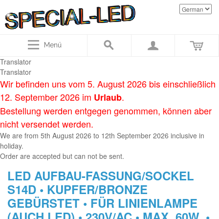
Menü
Translator
Translator
Wir befinden uns vom 5. August 2026 bis einschließlich
12. September 2026 im
.
Urlaub
Bestellung werden entgegen genommen, können aber
nicht versendet werden.
We are
from
5th August
2026
to
12th September 2
026
inclusive in
holiday
.
Order
are accepted
but
can not be sent
.
LED AUFBAU-FASSUNG/SOCKEL
S14D • KUPFER/BRONZE
GEBÜRSTET • FÜR LINIENLAMPE
(AUCH LED) • 230V/AC • MAX. 60W. •