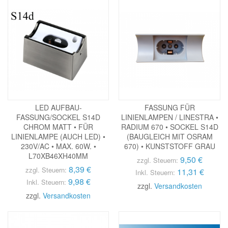
LED AUFBAU-
FASSUNG FÜR
FASSUNG/SOCKEL S14D
LINIENLAMPEN / LINESTRA •
CHROM MATT • FÜR
RADIUM 670 • SOCKEL S14D
LINIENLAMPE (AUCH LED) •
(BAUGLEICH MIT OSRAM
230V/AC • MAX. 60W. •
670) • KUNSTSTOFF GRAU
L70XB46XH40MM
9,50 €
zzgl. Steuern:
8,39 €
zzgl. Steuern:
11,31 €
Inkl. Steuern:
9,98 €
Inkl. Steuern:
zzgl.
Versandkosten
zzgl.
Versandkosten