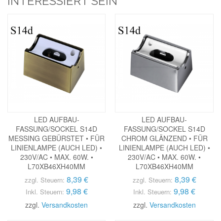
INTERESSIERT SEIN
LED AUFBAU-
LED AUFBAU-
FASSUNG/SOCKEL S14D
FASSUNG/SOCKEL S14D
MESSING GEBÜRSTET • FÜR
CHROM GLÄNZEND • FÜR
LINIENLAMPE (AUCH LED) •
LINIENLAMPE (AUCH LED) •
230V/AC • MAX. 60W. •
230V/AC • MAX. 60W. •
L70XB46XH40MM
L70XB46XH40MM
8,39 €
8,39 €
zzgl. Steuern:
zzgl. Steuern:
9,98 €
9,98 €
Inkl. Steuern:
Inkl. Steuern:
zzgl.
Versandkosten
zzgl.
Versandkosten