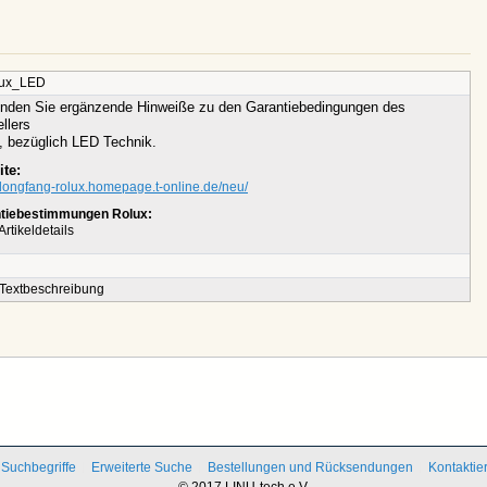
lux_LED
finden Sie ergänzende Hinweiße zu den Garantiebedingungen des
llers
, bezüglich LED Technik.
te:
/dongfang-rolux.homepage.t-online.de/neu/
tiebestimmungen Rolux:
Artikeldetails
 Textbeschreibung
Suchbegriffe
Erweiterte Suche
Bestellungen und Rücksendungen
Kontaktie
© 2017 LINU-tech e.V.