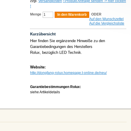
zzgl.
Versandkosten
! Produkt Anfrage senden -> hier clicken
!
Menge
ODER
In den Warenkorb
Auf den Wunschzettel
Auf die Vergleichsliste
Kurzübersicht
Hier finden Sie ergänzende Hinweiße zu den
Garantiebedingungen des Herstellers
Rolux, bezüglich LED Technik.
Website:
http://dongfang-rolux.homepage.t-online.de/neu/
Garantiebestimmungen Rolux:
siehe Artikeldetails